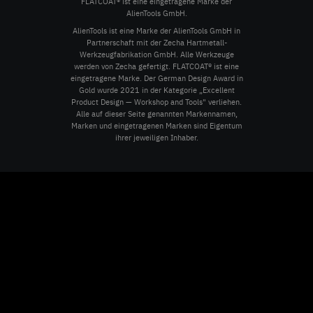
FLATCOAT® ist eine eingetragene Marke der
AlienTools GmbH.
AlienTools ist eine Marke der AlienTools GmbH in
Partnerschaft mit der Zecha Hartmetall-
Werkzeugfabrikation GmbH. Alle Werkzeuge
werden von Zecha gefertigt. FLATCOAT® ist eine
eingetragene Marke. Der German Design Award in
Gold wurde 2021 in der Kategorie „Excellent
Product Design — Workshop and Tools" verliehen.
Alle auf dieser Seite genannten Markennamen,
Marken und eingetragenen Marken sind Eigentum
ihrer jeweiligen Inhaber.