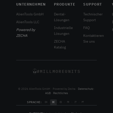
UNTERNEHMEN
PRODUKTE
SUPPORT
AlienTools GmbH
Dental-
Technischer
Lösungen
Support
AlienTools LLC
Industrielle
FAQ
Powered by
Lösungen
ZECHA
Kontaktieren
ZECHA
Sie uns
Katalog
#MILLMOREUNITS
© 2026 AlienTools GmbH · Powered by Zecha ·
Datenschutz
·
AGB
·
Rechtliches
SPRACHE:
·
·
·
·
·
EN
DE
ES
FR
IT
PT