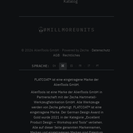
Katalog
#MILLMOREUNITS
© 2026 AlienTools GmbH · Powered by Zecha ·
Datenschutz
·
AGB
·
Rechtliches
SPRACHE:
·
·
·
·
·
EN
DE
ES
FR
IT
PT
FLATCOAT® ist eine eingetragene Marke der
AlienTools GmbH.
AlienTools ist eine Marke der AlienTools GmbH in
Partnerschaft mit der Zecha Hartmetall-
Werkzeugfabrikation GmbH. Alle Werkzeuge
werden von Zecha gefertigt. FLATCOAT® ist eine
eingetragene Marke. Der German Design Award in
Gold wurde 2021 in der Kategorie „Excellent
Product Design — Workshop and Tools" verliehen.
Alle auf dieser Seite genannten Markennamen,
Marken und eingetragenen Marken sind Eigentum