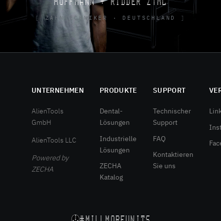
HOFFMANN + RIDDER ZTML
ZAHNTECHNIKER · DEUTSCHLAND
UNTERNEHMEN
PRODUKTE
SUPPORT
VE
AlienTools
Dental-
Technischer
Lin
GmbH
Lösungen
Support
Ins
Industrielle
FAQ
AlienTools LLC
Fac
Lösungen
Kontaktieren
Powered by
ZECHA
Sie uns
ZECHA
Katalog
#MILLMOREUNITS