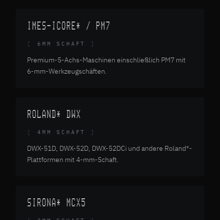
IMES-ICORE* / PM7
6MM SCHAFT
Premium-5-Achs-Maschinen einschließlich PM7 mit
6-mm-Werkzeugschäften.
ROLAND* DWX
4MM SCHAFT
DWX-51D, DWX-52D, DWX-52DCi und andere Roland*-
Plattformen mit 4-mm-Schaft.
SIRONA* MCX5