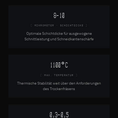
8–10
MIKROMETER · SCHICHTDICKE
Optimale Schichtdicke für ausgewogene
Schnittleistung und Schneidkantenschärfe
1100°C
MAX. TEMPERATUR
Thermische Stabilität weit über den Anforderungen
des Trockenfräsens
0,3–0,5