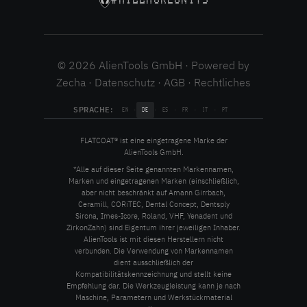
© 2026 AlienTools GmbH · Powered by
Zecha ·
Datenschutz
·
AGB
·
Rechtliches
SPRACHE:
·
·
·
·
·
EN
DE
ES
FR
IT
PT
FLATCOAT® ist eine eingetragene Marke der
AlienTools GmbH.
*Alle auf dieser Seite genannten Markennamen,
Marken und eingetragenen Marken (einschließlich,
aber nicht beschränkt auf Amann Girrbach,
Ceramill, CORiTEC, Dental Concept, Dentsply
Sirona, Imes-Icore, Roland, VHF, Yenadent und
ZirkonZahn) sind Eigentum ihrer jeweiligen Inhaber.
AlienTools ist mit diesen Herstellern nicht
verbunden. Die Verwendung von Markennamen
dient ausschließlich der
Kompatibilitätskennzeichnung und stellt keine
Empfehlung dar. Die Werkzeugleistung kann je nach
Maschine, Parametern und Werkstückmaterial