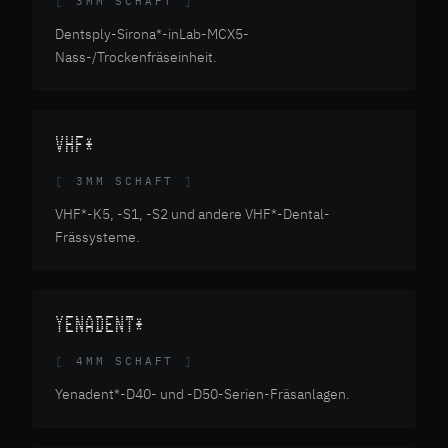
3MM SCHAFT
Dentsply-Sirona*-inLab-MCX5-
Nass-/Trockenfräseinheit.
VHF*
3MM SCHAFT
VHF*-K5, -S1, -S2 und andere VHF*-Dental-
Frässysteme.
YENADENT*
4MM SCHAFT
Yenadent*-D40- und -D50-Serien-Fräsanlagen.