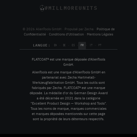
#MILLMOREUNITS
© 2026 AlienTools GmbH · Propulsé par Zecha ·
Politique de
Confidentialité
·
Conditions d'Utilisation
·
Mentions Légales
LANGUE :
·
·
·
·
·
EN
DE
ES
FR
IT
PT
FLATCOAT® est une marque déposée d'AlienTools
GmbH.
AlienTools est une marque d'AlienTools GmbH en
partenariat avec Zecha Hartmetall-
Werkzeugfabrikation GmbH. Tous les outils sont
fabriqués par Zecha. FLATCOAT® est une marque
déposée. La médaille d'or du German Design Award
a été décernée en 2021 dans la catégorie
"Excellent Product Design — Workshop and Tools".
Tous les noms de marque, marques commerciales
et marques déposées mentionnés sur cette page
sont la propriété de leurs détenteurs respectifs.