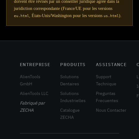
doivent être révisés par un conseiller juridique agréé dans la
juridiction correspondante (France/UE pour les versions
, États-Unis/Washington pour les versions
).
eu.html
us.html
ENTREPRISE
PRODUITS
ASSISTANCE
AlienTools
Solutions
Support
L
GmbH
Dentaires
Technique
I
AlienTools LLC
Solutions
Preguntas
F
Industrielles
Frecuentes
Fabriqué par
ZECHA
Catalogue
Nous Contacter
ZECHA