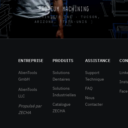
PROTEUM MACHINING
MACHINISTE CNC · TUCSON,
ARIZONA, ÉTATS-UNIS
ENTREPRISE
PRODUITS
ASSISTANCE
CON
AlienTools
Solutions
Support
Link
GmbH
Dentaires
Technique
Inst
Solutions
FAQ
AlienTools
Fac
Industrielles
LLC
Nous
Catalogue
Contacter
Propulsé par
ZECHA
ZECHA