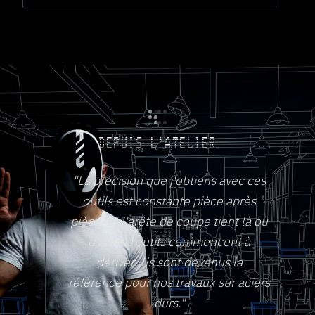
DEPUIS L'ATELIER
"La précision que j'obtiens avec ces
outils est constante pièce après
pièce, et l'arête de coupe tient là où
d'autres outils commencent à
dériver. Ils sont devenus la
référence pour nos travaux sur aciers
durs."