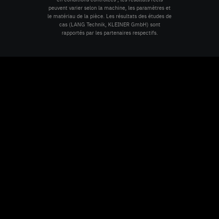
peuvent varier selon la machine, les paramètres et
le matériau de la pièce. Les résultats des études de
cas (LANG Technik, KLEINER GmbH) sont
rapportés par les partenaires respectifs.
ÉTATS-UNIS
[ USD · LIVRAISON NATIONALE ]
Prix en $USD. Expédié depuis notre entrepôt aux États-
Unis.