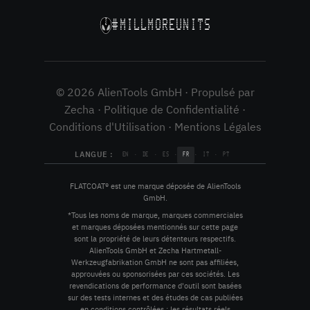
#MILLMOREUNITS
© 2026 AlienTools GmbH · Propulsé par
Zecha ·
Politique de Confidentialité
·
Conditions d'Utilisation
·
Mentions Légales
LANGUE :
·
·
·
·
·
EN
DE
ES
FR
IT
PT
FLATCOAT® est une marque déposée de AlienTools
GmbH.
*Tous les noms de marque, marques commerciales
et marques déposées mentionnés sur cette page
sont la propriété de leurs détenteurs respectifs.
AlienTools GmbH et Zecha Hartmetall-
Werkzeugfabrikation GmbH ne sont pas affiliées,
approuvées ou sponsorisées par ces sociétés. Les
revendications de performance d'outil sont basées
sur des tests internes et des études de cas publiées
en conditions contrôlées ; les résultats réels