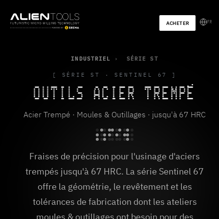
FR
ACHETER
INDUSTRIEL
›
SÉRIE ST
[ SÉRIE ST · SENTINEL 67 ]
OUTILS
ACIER TREMPÉ
Acier Trempé · Moules & Outillages · jusqu'à 67 HRC
Fraises de précision pour l'usinage d'aciers
trempés jusqu'à 67 HRC. La série Sentinel 67
offre la géométrie, le revêtement et les
tolérances de fabrication dont les ateliers
moules & outillages ont besoin pour des