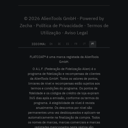
© 2026 AlienTools GmbH · Powered by
Zecha ·
Política de Privacidade
·
Termos de
Utilização
·
Aviso Legal
IDIOMA:
·
·
·
·
·
EN
DE
ES
FR
IT
PT
FLATCOAT® é uma marca registada da AlienTools
GmbH.
O A.L.F. (Federação de Fidelização Alien) é o
programa de fidelização e recompensas de clientes
da AlienTools GmbH. Todos os valores de pontos,
limiares de nível e recompensas estão sujeitos aos
termos e condições do programa. Os pontos de
fidelidade e os códigos de crédito de loja expiram
365 dias após a emissão, conforme os termos do
programa. A elegibilidade de nível é revista
anualmente. Os descontos por nível são
permanentes uma vez desbloqueados e aplicam-se
automaticamente na finalização da compra. Todos
os nomes de marcas, marcas comerciais e marcas
registadas mencionados nesta página são