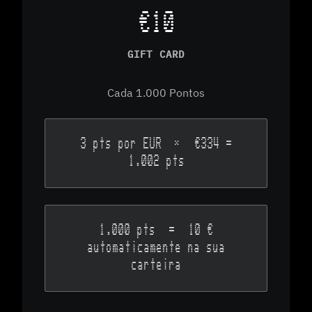
€10
GIFT CARD
Cada 1.000 Pontos
3 pts por EUR
×
€334 =
1.002 pts
1.000 pts
=
10 €
automaticamente na sua
carteira