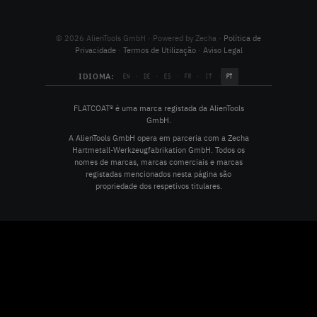
© 2026 AlienTools GmbH · Powered by Zecha ·
Política de
Privacidade
·
Termos de Utilização
·
Aviso Legal
IDIOMA:
·
·
·
·
·
EN
DE
ES
FR
IT
PT
FLATCOAT® é uma marca registada da AlienTools
GmbH.
A AlienTools GmbH opera em parceria com a Zecha
Hartmetall-Werkzeugfabrikation GmbH. Todos os
nomes de marcas, marcas comerciais e marcas
registadas mencionados nesta página são
propriedade dos respetivos titulares.